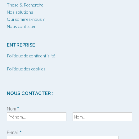
Thèse & Recherche
Nos solutions
Qui sommes-nous ?
Nous contacter
ENTREPRISE
Politique de confidentialité
Politique des cookies
NOUS CONTACTER :
Nom
*
P
N
r
o
E-mail
*
é
m
n