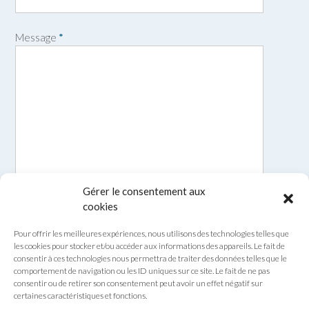
o
m
Message
*
Gérer le consentement aux
cookies
Pour offrir les meilleures expériences, nous utilisons des technologies telles que
les cookies pour stocker et/ou accéder aux informations des appareils. Le fait de
consentir à ces technologies nous permettra de traiter des données telles que le
comportement de navigation ou les ID uniques sur ce site. Le fait de ne pas
consentir ou de retirer son consentement peut avoir un effet négatif sur
certaines caractéristiques et fonctions.
Envoyer