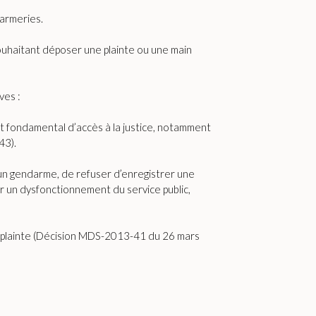
darmeries.
uhaitant déposer une plainte ou une main
ves :
it fondamental d’accès à la justice, notamment
43).
 un gendarme, de refuser d’enregistrer une
er un dysfonctionnement du service public,
ne plainte (Décision MDS-2013-41 du 26 mars