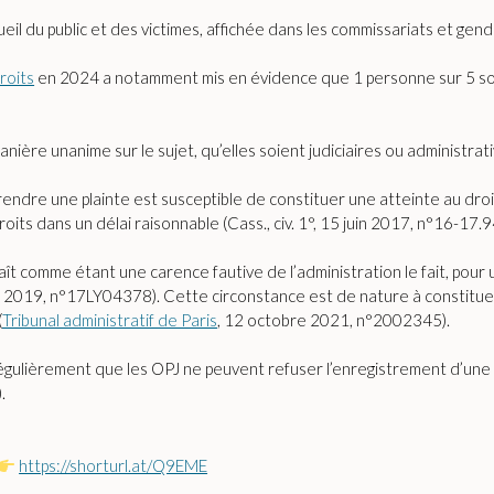
cueil du public et des victimes, affichée dans les commissariats et gen
roits
en 2024 a notamment mis en évidence que 1 personne sur 5 so
ière unanime sur le sujet, qu’elles soient judiciaires ou administrati
rendre une plainte est susceptible de constituer une atteinte au dro
roits dans un délai raisonnable (Cass., civ. 1°, 15 juin 2017, n°16-17.9
ît comme étant une carence fautive de l’administration le fait, pour
illet 2019, n°17LY04378). Cette circonstance est de nature à constitu
(
Tribunal administratif de Paris
, 12 octobre 2021, n°2002345).
 régulièrement que les OPJ ne peuvent refuser l’enregistrement d’u
.
https://shorturl.at/Q9EME