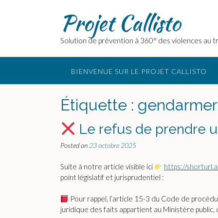
Skip
Projet Callisto
to
content
Solution de prévention à 360° des violences au tr
BIENVENUE SUR LE PROJET CALLISTO
Étiquette :
gendarmer
Le refus de prendre u
Posted on
23 octobre 2025
Suite à notre article visible ici
https://shortur
point législatif et jurisprudentiel :
Pour rappel, l’article 15-3 du Code de procédure
juridique des faits appartient au Ministère public,