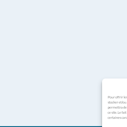
Pour offrir le
stocker et/ou
permettra de 
ce site. Le fa
certaines cara