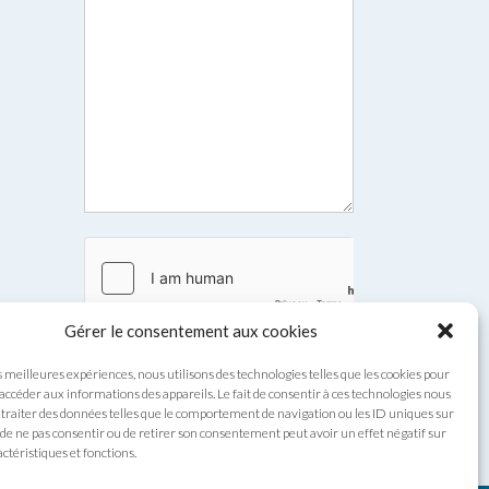
Gérer le consentement aux cookies
s meilleures expériences, nous utilisons des technologies telles que les cookies pour
Envoyer
 accéder aux informations des appareils. Le fait de consentir à ces technologies nous
traiter des données telles que le comportement de navigation ou les ID uniques sur
it de ne pas consentir ou de retirer son consentement peut avoir un effet négatif sur
ctéristiques et fonctions.