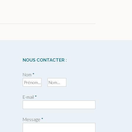
NOUS CONTACTER :
Nom
*
P
N
r
o
E-mail
*
é
m
n
o
m
Message
*