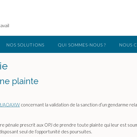
avail
NOS SOLUTIONS
QUI SOMMES-NOUS ?
NOUS 
ie
ne plainte
l.at/AOAXW
concernant la validation de la sanction d’un gendarme relat
 pénale prescrit aux OPJ de prendre toute plainte qui leur est soumise
 disposant seul de l’opportunité des poursuites.