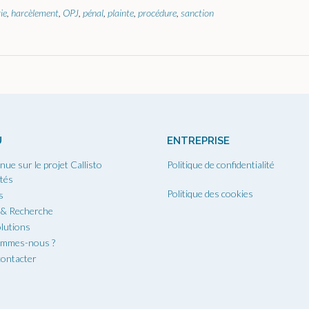
ie
,
harcèlement
,
OPJ
,
pénal
,
plainte
,
procédure
,
sanction
U
ENTREPRISE
nue sur le projet Callisto
Politique de confidentialité
ités
Politique des cookies
s
 & Recherche
lutions
ommes-nous ?
ontacter