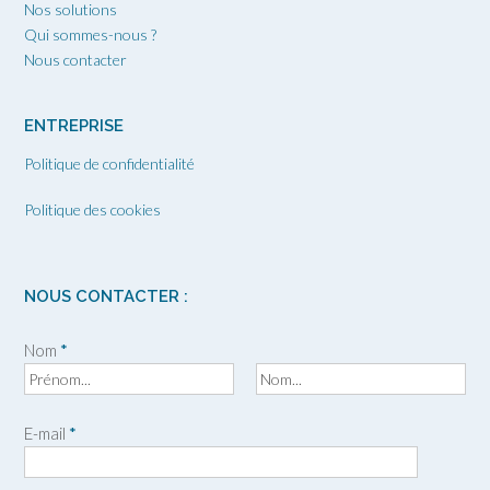
Nos solutions
Qui sommes-nous ?
Nous contacter
ENTREPRISE
Politique de confidentialité
Politique des cookies
NOUS CONTACTER :
Nom
*
P
N
r
o
E-mail
*
é
m
n
o
m