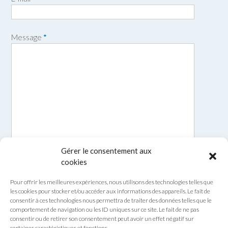
é
m
n
o
m
Message
*
Gérer le consentement aux
cookies
Pour offrir les meilleures expériences, nous utilisons des technologies telles que
les cookies pour stocker et/ou accéder aux informations des appareils. Le fait de
consentir à ces technologies nous permettra de traiter des données telles que le
comportement de navigation ou les ID uniques sur ce site. Le fait de ne pas
consentir ou de retirer son consentement peut avoir un effet négatif sur
certaines caractéristiques et fonctions.