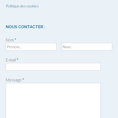
Politique des cookies
NOUS CONTACTER :
Nom
*
P
N
r
o
E-mail
*
é
m
n
o
m
Message
*