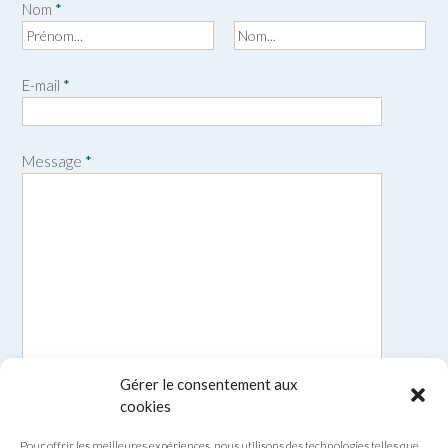
Nom
*
P
N
r
o
E-mail
*
é
m
n
o
m
Message
*
Gérer le consentement aux
cookies
Pour offrir les meilleures expériences, nous utilisons des technologies telles que