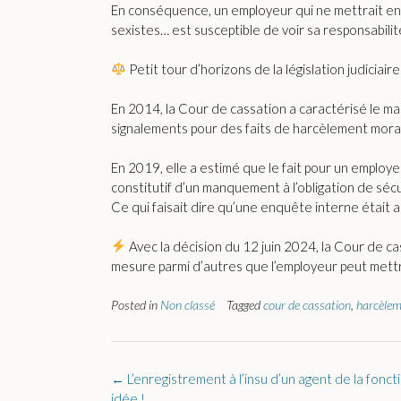
En conséquence, un employeur qui ne mettrait en
sexistes… est susceptible de voir sa responsabilité
Petit tour d’horizons de la législation judiciai
En 2014, la Cour de cassation a caractérisé le m
signalements pour des faits de harcèlement moral
En 2019, elle a estimé que le fait pour un employe
constitutif d’un manquement à l’obligation de sécu
Ce qui faisait dire qu’une enquête interne était 
Avec la décision du 12 juin 2024, la Cour de ca
mesure parmi d’autres que l’employeur peut mettre 
Posted in
Non classé
Tagged
cour de cassation
,
harcèlem
Post
←
L’enregistrement à l’insu d’un agent de la fonc
navigation
idée !