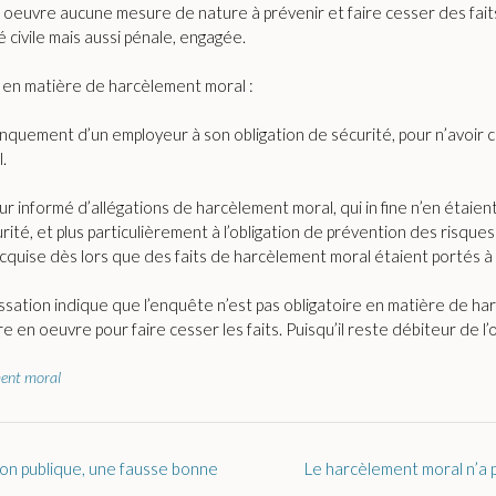
 oeuvre aucune mesure de nature à prévenir et faire cesser des fait
 civile mais aussi pénale, engagée.
re en matière de harcèlement moral :
anquement d’un employeur à son obligation de sécurité, pour n’avoir 
.
ur informé d’allégations de harcèlement moral, qui in fine n’en étaie
rité, et plus particulièrement à l’obligation de prévention des risques
acquise dès lors que des faits de harcèlement moral étaient portés à
ssation indique que l’enquête n’est pas obligatoire en matière de har
en oeuvre pour faire cesser les faits. Puisqu’il reste débiteur de l’ob
ent moral
tion publique, une fausse bonne
Le harcèlement moral n’a p