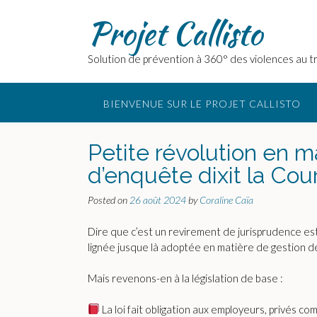
Skip
Projet Callisto
to
content
Solution de prévention à 360° des violences au tr
BIENVENUE SUR LE PROJET CALLISTO
Petite révolution en m
d’enquête dixit la Cou
Posted on
26 août 2024
by
Coraline Caïa
Dire que c’est un revirement de jurisprudence est 
lignée jusque là adoptée en matière de gestion d
Mais revenons-en à la législation de base :
La loi fait obligation aux employeurs, privés co