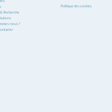
ités
Politique des cookies
s
 & Recherche
lutions
ommes-nous ?
ontacter