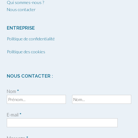
Qui sommes-nous ?
Nous contacter
ENTREPRISE
Politique de confidentialité
Politique des cookies
NOUS CONTACTER :
Nom
*
P
N
r
o
E-mail
*
é
m
n
o
m