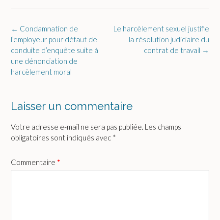
Post
←
Condamnation de
Le harcèlement sexuel justifie
navigation
l’employeur pour défaut de
la résolution judiciaire du
conduite d’enquête suite à
contrat de travail
→
une dénonciation de
harcèlement moral
Laisser un commentaire
Votre adresse e-mail ne sera pas publiée.
Les champs
obligatoires sont indiqués avec
*
Commentaire
*