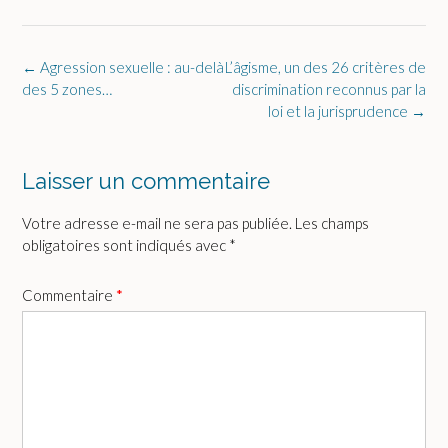
Post
←
Agression sexuelle : au-delà
L’âgisme, un des 26 critères de
navigation
des 5 zones…
discrimination reconnus par la
loi et la jurisprudence
→
Laisser un commentaire
Votre adresse e-mail ne sera pas publiée.
Les champs
obligatoires sont indiqués avec
*
Commentaire
*