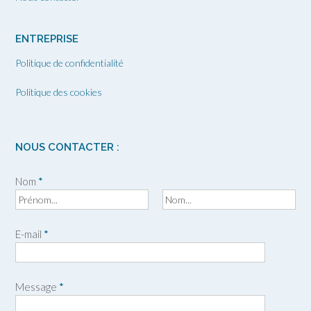
ENTREPRISE
Politique de confidentialité
Politique des cookies
NOUS CONTACTER :
Nom
*
P
N
r
o
E-mail
*
é
m
n
o
m
Message
*