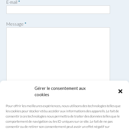
E-mail
*
é
m
n
o
m
Message
*
Gérer le consentement aux
cookies
Pour offrir les meilleures expériences, nous utilisons des technologies telles que
les cookies pour stocker et/ou accéder aux informations des appareils. Le fait de
consentir à ces technologies nous permettra de traiter des données telles que le
comportement de navigation ou les ID uniques sur ce site. Le fait de ne pas
consentir ou de retirer son consentement peut avoir un effet négatif sur