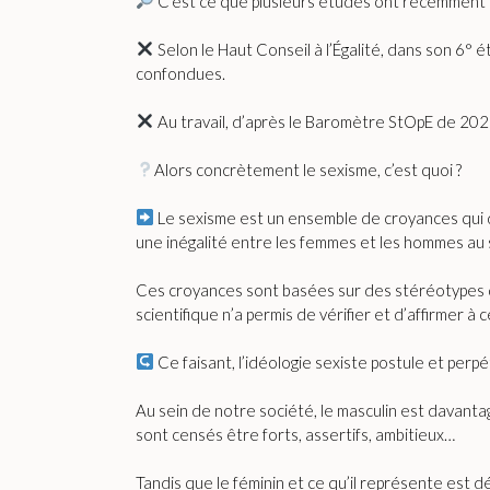
C’est ce que plusieurs études ont récemment
Selon le
Haut Conseil à l’Égalité, dans son 6°
confondues.
Au travail, d’après le Baromètre StOpE de 2023
Alors concrètement le sexisme, c’est quoi ?
Le sexisme est un ensemble de croyances qui 
une inégalité entre les femmes et les hommes au s
Ces croyances sont basées sur des stéréotypes du
scientifique n’a permis de vérifier et d’affirmer à c
Ce faisant, l’idéologie sexiste postule et perpé
Au sein de notre société, le masculin est davantag
sont censés être forts, assertifs, ambitieux…
Tandis que le féminin et ce qu’il représente est 