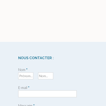
NOUS CONTACTER :
Nom
*
P
N
r
o
E-mail
*
é
m
n
o
m
Message
*