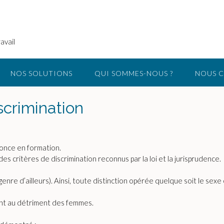
avail
NOS SOLUTIONS
QUI SOMMES-NOUS ?
NOUS 
scrimination
nonce en formation.
des critères de discrimination reconnus par la loi et la jurisprudence.
genre d’ailleurs). Ainsi, toute distinction opérée quelque soit le sexe o
uvent au détriment des femmes.