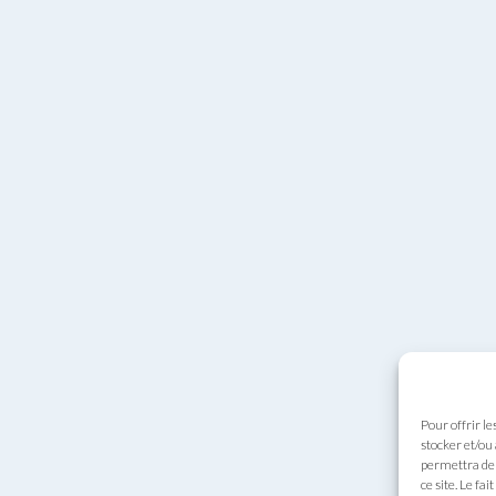
Pour offrir le
stocker et/ou
permettra de 
ce site. Le fa