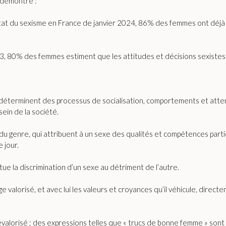
 démontré :
 état du sexisme en France de janvier 2024, 86% des femmes ont déjà
, 80% des femmes estiment que les attitudes et décisions sexistes so
déterminent des processus de socialisation, comportements et atten
ein de la société.
 genre, qui attribuent à un sexe des qualités et compétences partic
e jour.
tue la discrimination d’un sexe au détriment de l’autre.
e valorisé, et avec lui les valeurs et croyances qu’il véhicule, dire
dévalorisé ; des expressions telles que « trucs de bonne femme » sont