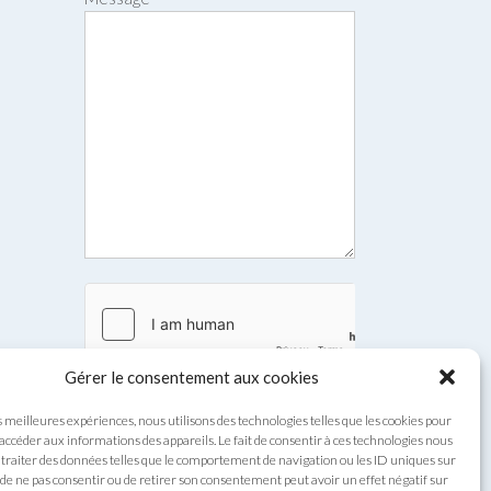
Gérer le consentement aux cookies
s meilleures expériences, nous utilisons des technologies telles que les cookies pour
Envoyer
 accéder aux informations des appareils. Le fait de consentir à ces technologies nous
traiter des données telles que le comportement de navigation ou les ID uniques sur
it de ne pas consentir ou de retirer son consentement peut avoir un effet négatif sur