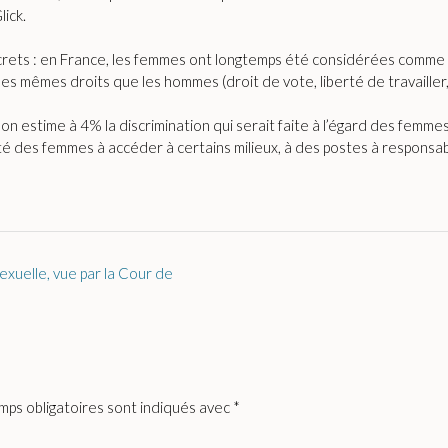
ick.
rets : en France, les femmes ont longtemps été considérées comme « 
s des mêmes droits que les hommes (droit de vote, liberté de travaill
e, on estime à 4% la discrimination qui serait faite à l’égard des fem
culté des femmes à accéder à certains milieux, à des postes à responsab
exuelle, vue par la Cour de
mps obligatoires sont indiqués avec
*