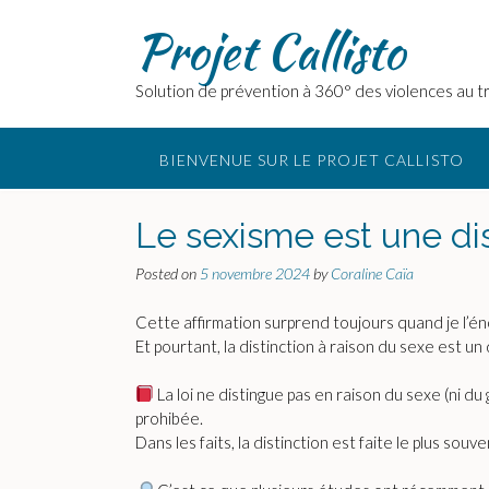
Skip
Projet Callisto
to
content
Solution de prévention à 360° des violences au tr
BIENVENUE SUR LE PROJET CALLISTO
Le sexisme est une di
Posted on
5 novembre 2024
by
Coraline Caïa
Cette affirmation surprend toujours quand je l’é
Et pourtant, la distinction à raison du sexe est un 
La loi ne distingue pas en raison du sexe (ni du 
prohibée.
Dans les faits, la distinction est faite le plus so