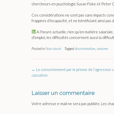
chercheurs en psychologie Susan Fiske et Peter Gl
Ces considérations ne sont pas sans impacts conc
frappées d’incapacité, et ne bénéficiant ainsi pa
A l’heure actuelle, rien qu’en matière salarial
d’emploi, les difficultés concernent aussi la diffi
Posted in
Non classé
Tagged
discrimination
,
sexisme
Post
←
Le consentement par le prisme de l’agression s
navigation
cassation
Laisser un commentaire
Votre adresse e-mail ne sera pas publiée.
Les cha