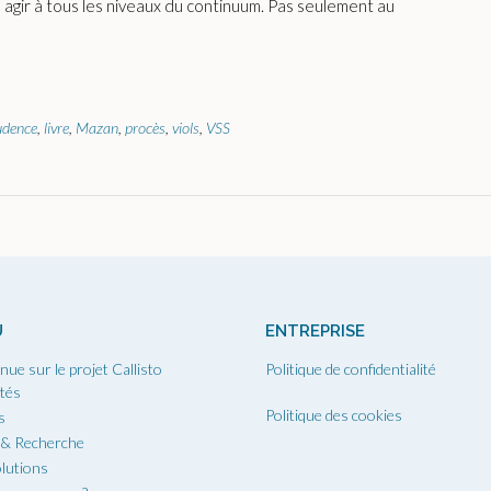
 agir à tous les niveaux du continuum. Pas seulement au
udence
,
livre
,
Mazan
,
procès
,
viols
,
VSS
U
ENTREPRISE
nue sur le projet Callisto
Politique de confidentialité
ités
Politique des cookies
s
 & Recherche
lutions