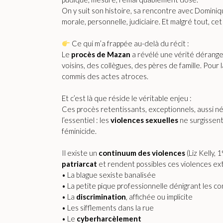
On y suit son histoire, sa rencontre avec Dominiqu
morale, personnelle, judiciaire. Et malgré tout, ce
Ce qui m’a frappée au-delà du récit :
Le
procès de Mazan
a révélé une vérité dérang
voisins, des collègues, des pères de famille. Pour la
commis des actes atroces.
Et c’est là que réside le véritable enjeu :
Ces procès retentissants, exceptionnels, aussi néc
l’essentiel : les
violences
sexuelles
ne surgissent 
féminicide.
Il existe un
continuum des violences
(Liz Kelly,
patriarcat
et rendent possibles ces violences ex
• La blague sexiste banalisée
• La petite pique professionnelle dénigrant les 
• La
discrimination
, affichée ou implicite
• Les sifflements dans la rue
• Le
cyberharcèlement