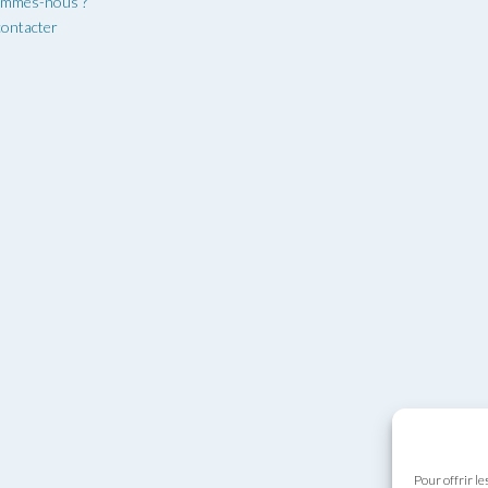
ommes-nous ?
ontacter
Pour offrir le