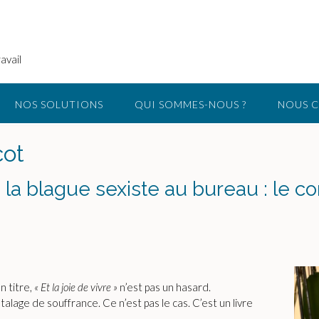
avail
NOS SOLUTIONS
QUI SOMMES-NOUS ?
NOUS 
cot
la blague sexiste au bureau : le c
on titre,
« Et la joie de vivre »
n’est pas un hasard.
talage de souffrance. Ce n’est pas le cas. C’est un livre