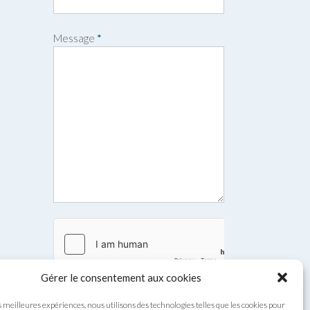
o
m
Message
*
Gérer le consentement aux cookies
s meilleures expériences, nous utilisons des technologies telles que les cookies pour
Envoyer