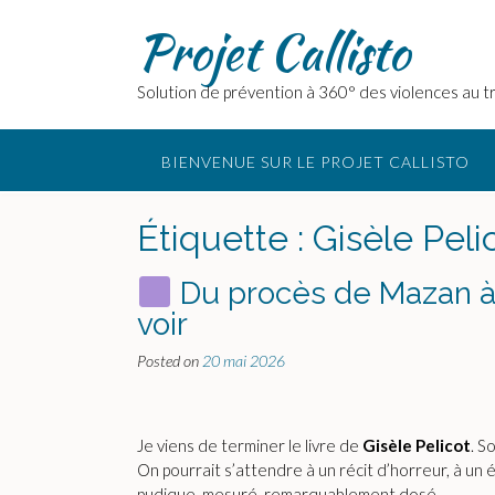
Skip
Projet Callisto
to
content
Solution de prévention à 360° des violences au tr
BIENVENUE SUR LE PROJET CALLISTO
Étiquette :
Gisèle Peli
Du procès de Mazan à 
voir
Posted on
20 mai 2026
Je viens de terminer le livre de
Gisèle Pelicot
. S
On pourrait s’attendre à un récit d’horreur, à un é
pudique, mesuré, remarquablement dosé.