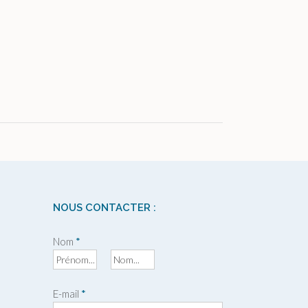
NOUS CONTACTER :
Nom
*
P
N
r
o
E-mail
*
é
m
n