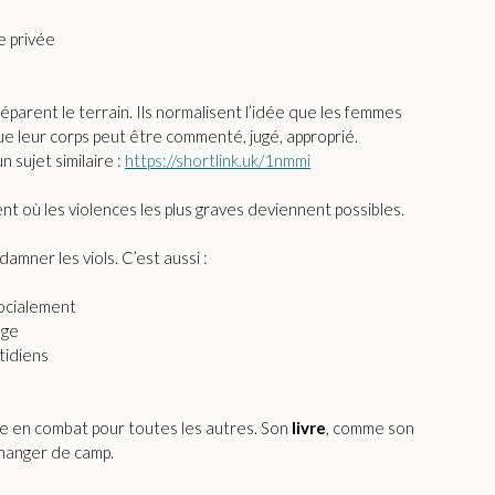
s
e privée
éparent le terrain. Ils normalisent l’idée que les femmes
ue leur corps peut être commenté, jugé, approprié.
n sujet similaire :
https://shortlink.uk/1nmmi
ent où les violences les plus graves deviennent possibles.
amner les viols. C’est aussi :
socialement
âge
tidiens
ve en combat pour toutes les autres. Son
livre
, comme son
changer de camp.