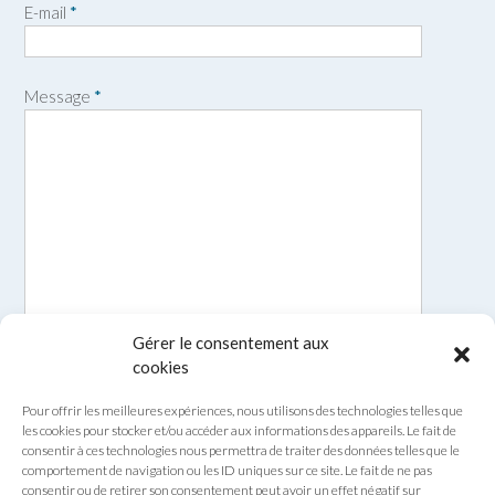
E-mail
*
é
m
n
o
m
Message
*
Gérer le consentement aux
cookies
Pour offrir les meilleures expériences, nous utilisons des technologies telles que
les cookies pour stocker et/ou accéder aux informations des appareils. Le fait de
consentir à ces technologies nous permettra de traiter des données telles que le
comportement de navigation ou les ID uniques sur ce site. Le fait de ne pas
consentir ou de retirer son consentement peut avoir un effet négatif sur