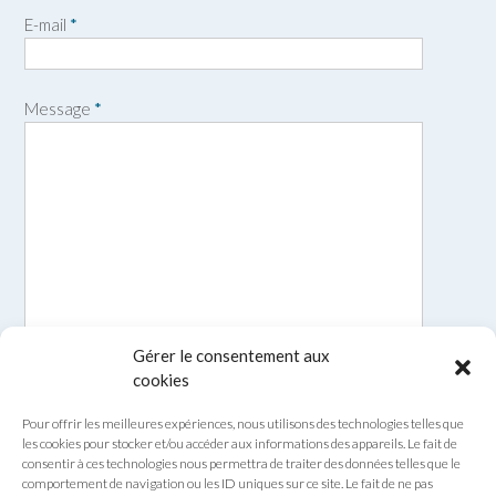
r
o
E-mail
*
é
m
n
o
m
Message
*
Gérer le consentement aux
cookies
Pour offrir les meilleures expériences, nous utilisons des technologies telles que
les cookies pour stocker et/ou accéder aux informations des appareils. Le fait de
consentir à ces technologies nous permettra de traiter des données telles que le
comportement de navigation ou les ID uniques sur ce site. Le fait de ne pas