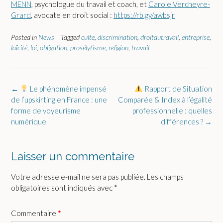
MENN
, psychologue du travail et coach, et
Carole Vercheyre-
Grard
, avocate en droit social :
https://rb.gy/awbsjr
Posted in
News
Tagged
culte
,
discrimination
,
droitdutravail
,
entreprise
,
laïcité
,
loi
,
obligation
,
prosélytisme
,
religion
,
travail
Post
←
Le phénomène impensé
Rapport de Situation
navigation
de l’upskirting en France : une
Comparée & Index à l’égalité
forme de voyeurisme
professionnelle : quelles
numérique
différences ?
→
Laisser un commentaire
Votre adresse e-mail ne sera pas publiée.
Les champs
obligatoires sont indiqués avec
*
Commentaire
*