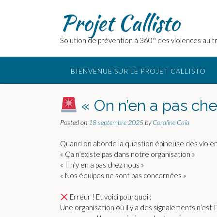
Skip
Projet Callisto
to
content
Solution de prévention à 360° des violences au tr
BIENVENUE SUR LE PROJET CALLISTO
« On n’en a pas chez
Posted on
18 septembre 2025
by
Coraline Caïa
Quand on aborde la question épineuse des violen
« Ça n’existe pas dans notre organisation »
« Il n’y en a pas chez nous »
« Nos équipes ne sont pas concernées »
Erreur ! Et voici pourquoi :
Une organisation où il y a des signalements n’est 