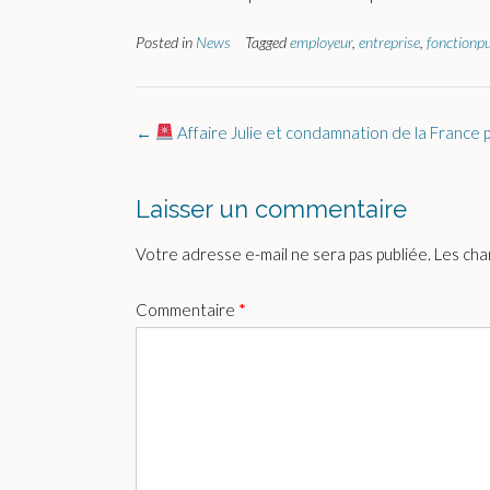
Posted in
News
Tagged
employeur
,
entreprise
,
fonctionp
Post
←
Affaire Julie et condamnation de la France 
navigation
Laisser un commentaire
Votre adresse e-mail ne sera pas publiée.
Les cha
Commentaire
*