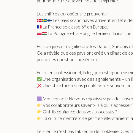
pour permettre aux victimes de s’exprimer.
Les chiffres européens le prouvent :
Les pays scandinaves arrivent en tête de
La France se classe 6° en Europe.
La Pologne et la Hongrie ferment la marche.
Est-ce que cela signifie que les Danois, Suédois et
Cela révèle que ces pays ont créé un climat de con
prend ces questions au sérieux.
En milieu professionnel, la logique est rigoureuse
Une organisation avec des signalements = un li
Une structure « sans problème » = souvent un end
Mon conseil : Ne vous réjouissez pas de l’abse
Vos collaborateurs savent-ils à qui s’adresser 
Ont-ils confiance dans vos processus ?
La culture d’entreprise permet-elle vraiment la
Le silence n’est pas l’absence de problème. C’est 