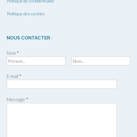
Politique de confidentialité
Politique des cookies
NOUS CONTACTER :
Nom
*
P
N
r
o
E-mail
*
é
m
n
o
m
Message
*