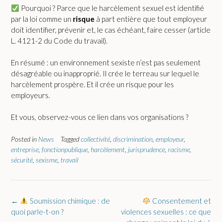
Pourquoi ? Parce que le harcèlement sexuel est identifié
par la loi comme un
risque
à part entière que tout employeur
doit identifier, prévenir et, le cas échéant, faire cesser (article
L. 4121-2 du Code du travail).
En résumé : un environnement sexiste n’est pas seulement
désagréable ou inapproprié. Il crée le terreau sur lequel le
harcèlement prospère. Et il crée un risque pour les
employeurs.
Et vous, observez-vous ce lien dans vos organisations ?
Posted in
News
Tagged
collectivité
,
discrimination
,
employeur
,
entreprise
,
fonctionpublique
,
harcèlement
,
jurisprudence
,
racisme
,
sécurité
,
sexisme
,
travail
Post
←
Soumission chimique : de
Consentement et
navigation
quoi parle-t-on ?
violences sexuelles : ce que