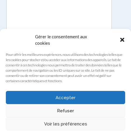
Gérer le consentement aux
cookies
Pour offrir les meilleures expériences, nous utilisons des technologies telles que
les cookies pour stocker et/ou accéder aux informations des appareils. Le fait de
consentir à ces technologies nous permettra de traiter des données telles que le
comportement de navigation ou les ID uniques sur ce site. Le fait de ne pas
consentir ou de retirer son consentement peut avoir un effet négatif sur
certaines caractéristiques et fonctions.
Envoyer
Accepter
Refuser
Voir les préférences
Theme by
Out the Box