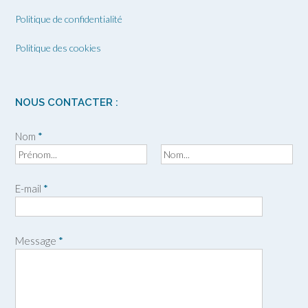
Politique de confidentialité
Politique des cookies
NOUS CONTACTER :
Nom
*
P
N
r
o
E-mail
*
é
m
n
o
m
Message
*