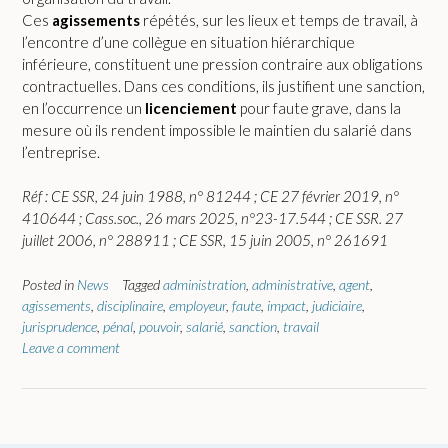
Ces
agissements
répétés, sur les lieux et temps de travail, à
l’encontre d’une collègue en situation hiérarchique
inférieure, constituent une pression contraire aux obligations
contractuelles. Dans ces conditions, ils justifient une sanction,
en l’occurrence un
licenciement
pour faute grave, dans la
mesure où ils rendent impossible le maintien du salarié dans
l’entreprise.
Réf : CE SSR, 24 juin 1988, n° 81244 ; CE 27 février 2019, n°
410644 ; Cass.soc., 26 mars 2025, n°23-17.544 ; CE SSR. 27
juillet 2006, n° 288911 ; CE SSR, 15 juin 2005, n° 261691
Posted in
News
Tagged
administration
,
administrative
,
agent
,
agissements
,
disciplinaire
,
employeur
,
faute
,
impact
,
judiciaire
,
jurisprudence
,
pénal
,
pouvoir
,
salarié
,
sanction
,
travail
Leave a comment