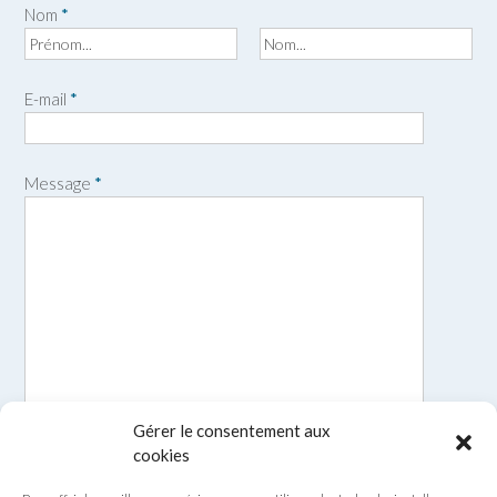
Nom
*
P
N
r
o
E-mail
*
é
m
n
o
m
Message
*
Gérer le consentement aux
cookies