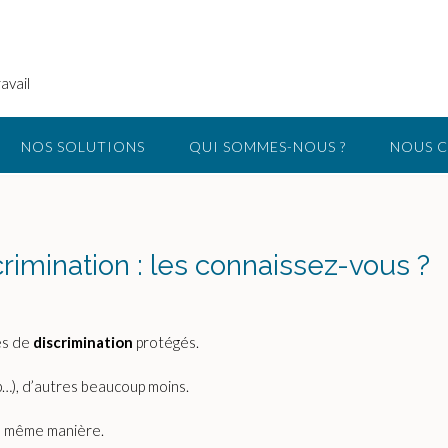
avail
NOS SOLUTIONS
QUI SOMMES-NOUS ?
NOUS 
rimination : les connaissez-vous ?
res de
discrimination
protégés.
p…), d’autres beaucoup moins.
la même manière.