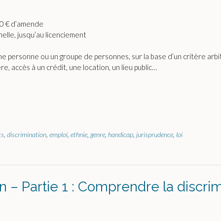
000 € d’amende
nelle, jusqu’au licenciement
e personne ou un groupe de personnes, sur la base d’un critère arbit
e, accès à un crédit, une location, un lieu public…
ts
,
discrimination
,
emploi
,
ethnie
,
genre
,
handicap
,
jurisprudence
,
loi
on – Partie 1 : Comprendre la discri