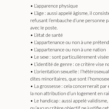
• L’apparence physique
• L’âge : aussi appelé âgisme, il consi
refusant l’embauche d’une personne par
avec le poste.
• L’état de santé
• L’appartenance ou non à une préten
• L’appartenance ou non à une nation
• Le sexe : sont particulièrement visée
• L’identité de genre : ce critère vis
• L’orientation sexuelle : l’hétérosexua
dites minoritaires, que sont l’homosexua
• La grossesse : cela concernerait par
la non attribution d’un logement en ra
• Le handicap : aussi appelé validisme,
qu’aucun critère objectif ne justifie c