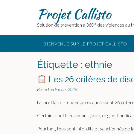
Skip
Projet Callisto
to
content
Solution de prévention à 360° des violences au tr
BIENVENUE SUR LE PROJET CALLISTO
Étiquette :
ethnie
Les 26 critères de disc
Posted on
9 mars 2026
La loi et la jurisprudence reconnaissent 26 critè
Certains sont bien connus (sexe, origine, handica
Pourtant, tous sont interdits et sanctionnés de 