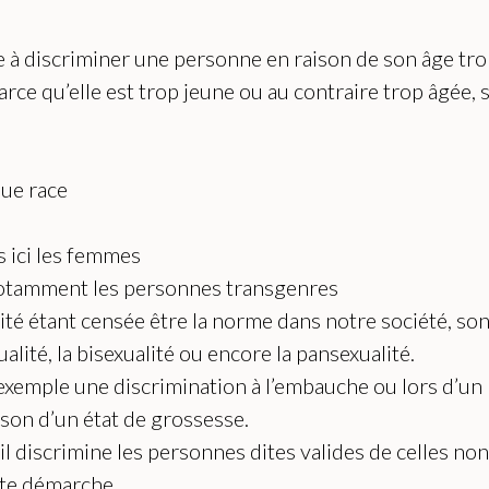
ste à discriminer une personne en raison de son âge tr
ce qu’elle est trop jeune ou au contraire trop âgée, s
due race
s ici les femmes
e notamment les personnes transgenres
lité étant censée être la norme dans notre société, sont
lité, la bisexualité ou encore la pansexualité.
 exemple une discrimination à l’embauche ou lors d’u
ison d’un état de grossesse.
 il discrimine les personnes dites valides de celles no
ette démarche.