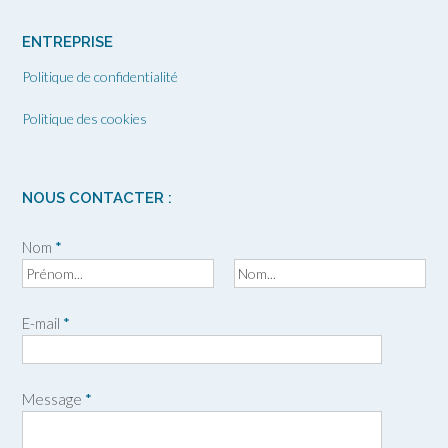
ENTREPRISE
Politique de confidentialité
Politique des cookies
NOUS CONTACTER :
Nom
*
P
N
r
o
E-mail
*
é
m
n
o
m
Message
*